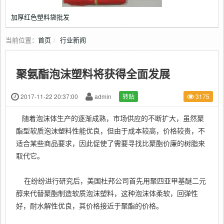
加厚红色塑料袋批发
当前位置：
首页
行业新闻
聚氨酯泡沫塑料将获得全面发展
2017-11-22 20:37:00
admin
转贴
3175
随着泡沫体生产的逐渐成熟，市场供应的不断扩大，虽然聚
酯型软质泡沫塑料性能优良，但由于成本较高，价格较贵，不
适合某些商品要求，因此促使了需要寻找比聚酯价廉的树脂来
取代它。
在纷纷进行研究后，美国杜邦公司首先用聚四亚甲基醚二元
醇来代替聚酯制造软质泡沫塑料，这种泡沫体柔软，回弹性
好，耐水解性优良，其价格接近于聚酯的价格。